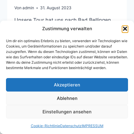
Von
admin
31. August 2023
Unsere Tour hat uns nach Bad Bellingen
gebracht. Auf den wunderschönen
Zustimmung verwalten
Campingplatz Lug ins Land. Aber seht
Um dir ein optimales Erlebnis zu bieten, verwenden wir Technologien wie
selbst!
Cookies, um Geräteinformationen zu speichern und/oder darauf
zuzugreifen. Wenn du diesen Technologien zustimmst, können wir Daten
LUG
wie das Surfverhalten oder eindeutige IDs auf dieser Website verarbeiten.
WEITERLESEN
Wenn du deine Zustimmung nicht erteilst oder zurückziehst, können
INS
bestimmte Merkmale und Funktionen beeinträchtigt werden.
LAND
CAMPING
2023
Akzeptieren
Ablehnen
Einstellungen ansehen
© 2026 - WordPress Theme von
Kadence WP
Cookie-Richtlinie
Datenschutz
IMPRESSUM