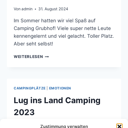
Von
admin
31. August 2024
Im Sommer hatten wir viel Spaß auf
Camping Grubhof! Viele super nette Leute
kennengelernt und viel gelacht. Toller Platz.
Aber seht selbst!
CAMPING
WEITERLESEN
GRUBHOF
2024
–
VIER
WOCHEN
CAMPINGPLÄTZE
|
EMOTIONEN
FREUDE
Lug ins Land Camping
2023
Von
admin
31. August 2023
Zustimmung verwalten