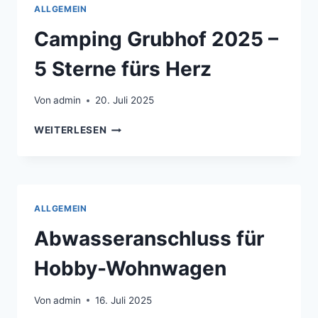
ALLGEMEIN
Camping Grubhof 2025 –
5 Sterne fürs Herz
Von
admin
20. Juli 2025
CAMPING
WEITERLESEN
GRUBHOF
2025
–
5
STERNE
ALLGEMEIN
FÜRS
HERZ
Abwasseranschluss für
Hobby-Wohnwagen
Von
admin
16. Juli 2025